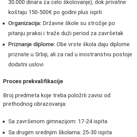
30.000 dinara za celo školovanje), dok privatne
koštaju 150-500€ po godini plus ispiti
Organizacija:
Državne škole su strožije po
pitanju praksi i traže duži period za završetak
Priznanje diplome:
Obe vrste škola daju diplome
priznate u Srbiji, ali za rad u inostranstvu postoje
dodatni uslovi
Proces prekvalifikacije
Broj predmeta koje treba položiti zavisi od
prethodnog obrazovanja:
Sa završenom gimnazijom: 17-24 ispita
Sa drugim srednjim školama: 25-30 ispita