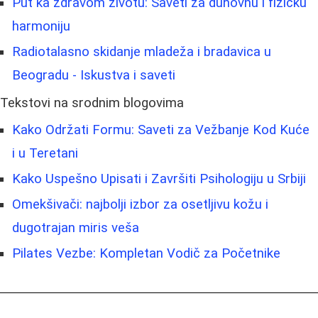
Put ka zdravom životu: Saveti za duhovnu i fizičku
harmoniju
Radiotalasno skidanje mladeža i bradavica u
Beogradu - Iskustva i saveti
Tekstovi na srodnim blogovima
Kako Održati Formu: Saveti za Vežbanje Kod Kuće
i u Teretani
Kako Uspešno Upisati i Završiti Psihologiju u Srbiji
Omekšivači: najbolji izbor za osetljivu kožu i
dugotrajan miris veša
Pilates Vezbe: Kompletan Vodič za Početnike