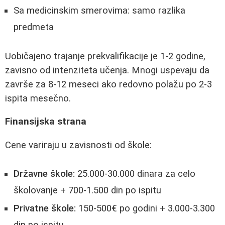
Sa medicinskim smerovima: samo razlika
predmeta
Uobičajeno trajanje prekvalifikacije je 1-2 godine,
zavisno od intenziteta učenja. Mnogi uspevaju da
završe za 8-12 meseci ako redovno polažu po 2-3
ispita mesečno.
Finansijska strana
Cene variraju u zavisnosti od škole:
Državne škole:
25.000-30.000 dinara za celo
školovanje + 700-1.500 din po ispitu
Privatne škole:
150-500€ po godini + 3.000-3.300
din po ispitu