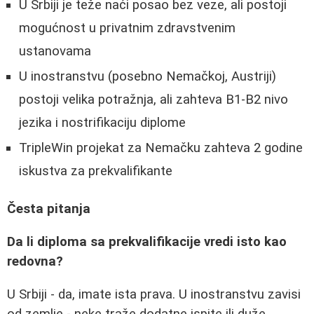
U Srbiji je teže naći posao bez veze, ali postoji
mogućnost u privatnim zdravstvenim
ustanovama
U inostranstvu (posebno Nemačkoj, Austriji)
postoji velika potražnja, ali zahteva B1-B2 nivo
jezika i nostrifikaciju diplome
TripleWin projekat za Nemačku zahteva 2 godine
iskustva za prekvalifikante
Česta pitanja
Da li diploma sa prekvalifikacije vredi isto kao
redovna?
U Srbiji - da, imate ista prava. U inostranstvu zavisi
od zemlje - neke traže dodatne ispite ili duže