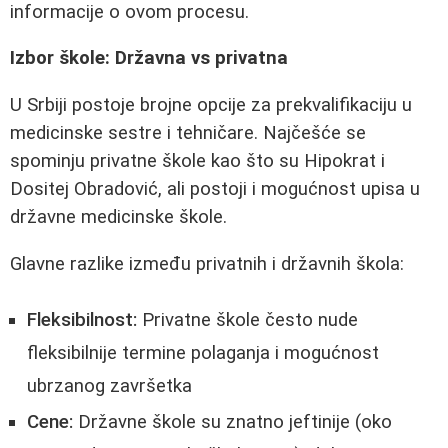
informacije o ovom procesu.
Izbor škole: Državna vs privatna
U Srbiji postoje brojne opcije za prekvalifikaciju u
medicinske sestre i tehničare. Najčešće se
spominju privatne škole kao što su Hipokrat i
Dositej Obradović, ali postoji i mogućnost upisa u
državne medicinske škole.
Glavne razlike između privatnih i državnih škola:
Fleksibilnost:
Privatne škole često nude
fleksibilnije termine polaganja i mogućnost
ubrzanog završetka
Cene:
Državne škole su znatno jeftinije (oko