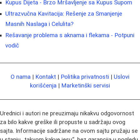
Kupus Dijeta - Brzo Mršavljenje sa Kupus Supom
Ultrazvučna Kavitacija: Rešenje za Smanjenje
Masnih Naslaga i Celulita?
Rešavanje problema s aknama i flekama - Potpuni
vodič
O nama
|
Kontakt
|
Politika privatnosti
|
Uslovi
korišćenja
|
Marketinški servisi
Urednici i autori ne preuzimaju nikakvu odgovornost
za bilo kakve greške ili propuste u sadržaju ovog
sajta. Informacije sadržane na ovom sajtu pružaju se
u stanju „takvom kakve jesu“, bez garancija u pogledu