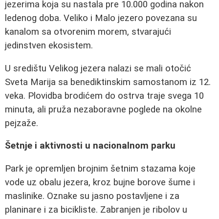
jezerima koja su nastala pre 10.000 godina nakon
ledenog doba. Veliko i Malo jezero povezana su
kanalom sa otvorenim morem, stvarajući
jedinstven ekosistem.
U središtu Velikog jezera nalazi se mali otočić
Sveta Marija sa benediktinskim samostanom iz 12.
veka. Plovidba brodićem do ostrva traje svega 10
minuta, ali pruža nezaboravne poglede na okolne
pejzaže.
Šetnje i aktivnosti u nacionalnom parku
Park je opremljen brojnim šetnim stazama koje
vode uz obalu jezera, kroz bujne borove šume i
maslinike. Oznake su jasno postavljene i za
planinare i za bicikliste. Zabranjen je ribolov u