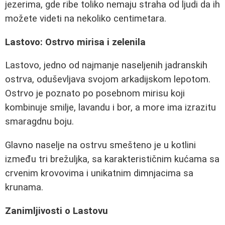
jezerima, gde ribe toliko nemaju straha od ljudi da ih
možete videti na nekoliko centimetara.
Lastovo: Ostrvo mirisa i zelenila
Lastovo, jedno od najmanje naseljenih jadranskih
ostrva, oduševljava svojom arkadijskom lepotom.
Ostrvo je poznato po posebnom mirisu koji
kombinuje smilje, lavandu i bor, a more ima izrazitu
smaragdnu boju.
Glavno naselje na ostrvu smešteno je u kotlini
između tri brežuljka, sa karakterističnim kućama sa
crvenim krovovima i unikatnim dimnjacima sa
krunama.
Zanimljivosti o Lastovu