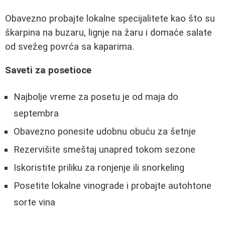
Obavezno probajte lokalne specijalitete kao što su
škarpina na buzaru, lignje na žaru i domaće salate
od svežeg povrća sa kaparima.
Saveti za posetioce
Najbolje vreme za posetu je od maja do
septembra
Obavezno ponesite udobnu obuću za šetnje
Rezervišite smeštaj unapred tokom sezone
Iskoristite priliku za ronjenje ili snorkeling
Posetite lokalne vinograde i probajte autohtone
sorte vina