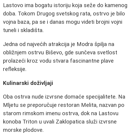
Lastovo ima bogatu istoriju koja seže do kamenog
doba. Tokom Drugog svetskog rata, ostrvo je bilo
vojna baza, pa se i danas mogu videti brojni vojni
tuneli i skladišta.
Jedna od najvećih atrakcija je Modra špilja na
obližnjem ostrvu Biševo, gde sunčeva svetlost
prolazeći kroz vodu stvara fascinantne plave
refleksije.
Kulinarski doživljaji
Oba ostrva nude izvrsne domaće specijalitete. Na
Mljetu se preporučuje restoran Melita, nazvan po
starom rimskom imenu ostrva, dok na Lastovu
konoba Triton u uvali Zaklopatica služi izvrsne
morske plodove.