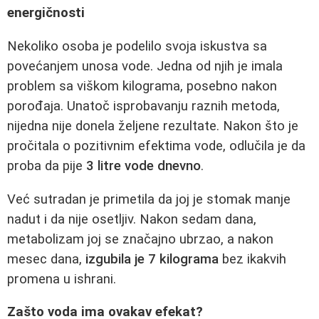
energičnosti
Nekoliko osoba je podelilo svoja iskustva sa
povećanjem unosa vode. Jedna od njih je imala
problem sa viškom kilograma, posebno nakon
porođaja. Unatoč isprobavanju raznih metoda,
nijedna nije donela željene rezultate. Nakon što je
pročitala o pozitivnim efektima vode, odlučila je da
proba da pije
3 litre vode dnevno
.
Već sutradan je primetila da joj je stomak manje
nadut i da nije osetljiv. Nakon sedam dana,
metabolizam joj se značajno ubrzao, a nakon
mesec dana,
izgubila je 7 kilograma
bez ikakvih
promena u ishrani.
Zašto voda ima ovakav efekat?