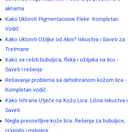
aknama
Kako Ukloniti Pigmentacione Fleke: Kompletan
Vodič
Kako Ukloniti Ožiljke od Akni? Iskustva i Saveti za
Tretmane
Kako se rešiti bubuljica, fleka i ožiljaka na licu -
Saveti i rešenja
Rešavanje problema sa dehidriranom kožom lica -
Kompletan vodič
Kako Ishrana Utječe na Kožu Lica: Lična Iskustva i
Saveti
Negla preosetljive kože lica: Rešenja za bubuljice,
crvenilo i mitisere