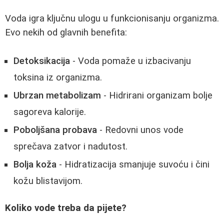
Voda igra ključnu ulogu u funkcionisanju organizma.
Evo nekih od glavnih benefita:
Detoksikacija
- Voda pomaže u izbacivanju
toksina iz organizma.
Ubrzan metabolizam
- Hidrirani organizam bolje
sagoreva kalorije.
Poboljšana probava
- Redovni unos vode
sprečava zatvor i nadutost.
Bolja koža
- Hidratizacija smanjuje suvoću i čini
kožu blistavijom.
Koliko vode treba da pijete?