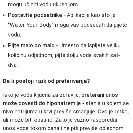
mogu učiniti vodu ukusnijom.
Postavite podsetnike
- Aplikacije kao što je
"Water Your Body" mogu vas podsećati da pijete
vodu.
Pijte malo po malo
- Umesto da ispijete veliku
količinu odjednom, pijte šolju vode svakih sat-
dva.
Da li postoji rizik od preterivanja?
Iako je voda ključna za zdravlje,
preterani unos
može dovesti do hiponatremije
- stanja u kojem se
nivo natrijuma u krvi previše smanjuje. Ovo je retko,
ali može biti opasno. Zato je važno rasporediti
unos vode tokom dana i ne piti previše odjednom.