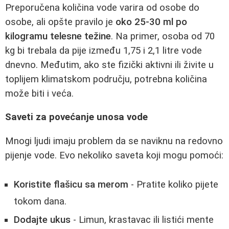
Preporučena količina vode varira od osobe do
osobe, ali opšte pravilo je
oko 25-30 ml po
kilogramu telesne težine
. Na primer, osoba od 70
kg bi trebala da pije između 1,75 i 2,1 litre vode
dnevno. Međutim, ako ste fizički aktivni ili živite u
toplijem klimatskom području, potrebna količina
može biti i veća.
Saveti za povećanje unosa vode
Mnogi ljudi imaju problem da se naviknu na redovno
pijenje vode. Evo nekoliko saveta koji mogu pomoći:
Koristite flašicu sa merom
- Pratite koliko pijete
tokom dana.
Dodajte ukus
- Limun, krastavac ili listići mente