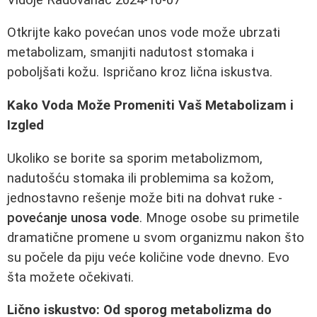
Otkrijte kako povećan unos vode može ubrzati
metabolizam, smanjiti nadutost stomaka i
poboljšati kožu. Ispričano kroz lična iskustva.
Kako Voda Može Promeniti Vaš Metabolizam i
Izgled
Ukoliko se borite sa sporim metabolizmom,
nadutošću stomaka ili problemima sa kožom,
jednostavno rešenje može biti na dohvat ruke -
povećanje unosa vode
. Mnoge osobe su primetile
dramatične promene u svom organizmu nakon što
su počele da piju veće količine vode dnevno. Evo
šta možete očekivati.
Lično iskustvo: Od sporog metabolizma do